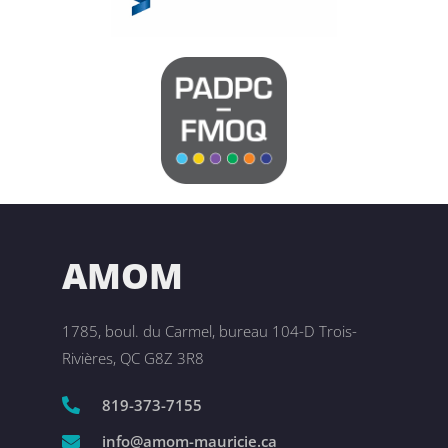
AMOM
1785, boul. du Carmel, bureau 104-D Trois-
Rivières, QC G8Z 3R8
819-373-7155
info@amom-mauricie.ca