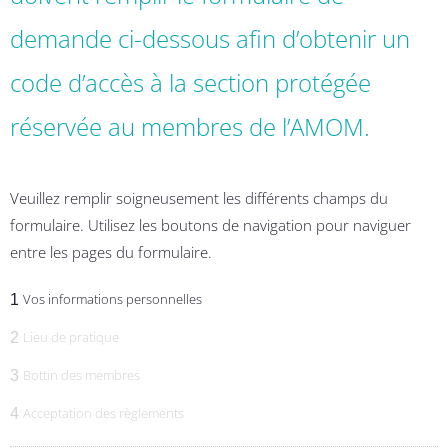
demande ci-dessous afin d’obtenir un
code d’accès à la section protégée
réservée au membres de l’AMOM.
Veuillez remplir soigneusement les différents champs du
formulaire. Utilisez les boutons de navigation pour naviguer
entre les pages du formulaire.
Vos informations personnelles
1
Année
Mois
Jour
Lieu de pratique
2
Bottin des membres
3
Acceptation des règlements
4