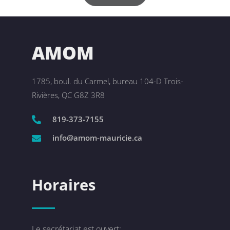
AMOM
1785, boul. du Carmel, bureau 104-D Trois-
Rivières, QC G8Z 3R8
819-373-7155
info@amom-mauricie.ca
Horaires
Le secrétariat est ouvert: