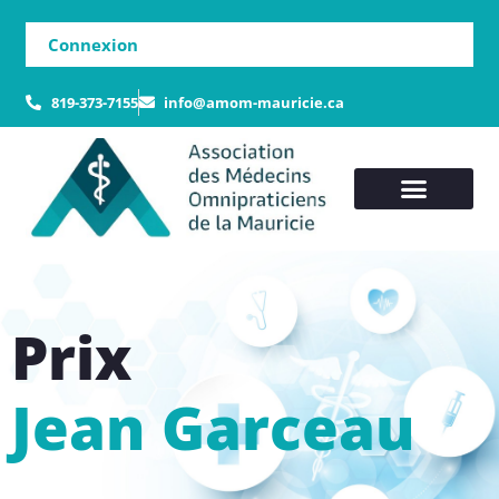
Connexion
819-373-7155
info@amom-mauricie.ca
Prix
Jean Garceau